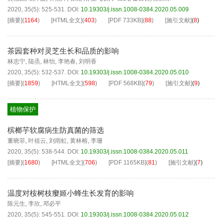
2020, 35(5): 525-531.
DOI:
10.19303/j.issn.1008-0384.2020.05.009
[摘要]
(
1164
)
[HTML全文]
(
403
)
[PDF
733KB
]
(
88
)
[施引文献]
(
8
)
茶园套种对灵芝生长和品质的影响
林忠宁
,
陆烝
,
林怡
,
李艳春
,
刘明香
2020, 35(5): 532-537.
DOI:
10.19303/j.issn.1008-0384.2020.05.010
[摘要]
(
1859
)
[HTML全文]
(
598
)
[PDF
568KB
]
(
79
)
[施引文献]
(
9
)
植物保护
槟榔芋软腐病生防真菌的筛选
董晓菲
,
叶祖云
,
刘雨虹
,
黄林榕
,
李珊
2020, 35(5): 538-544.
DOI:
10.19303/j.issn.1008-0384.2020.05.011
[摘要]
(
1680
)
[HTML全文]
(
706
)
[PDF
1165KB
]
(
81
)
[施引文献]
(
7
)
温度对桉树枝瘿姬小蜂生长发育的影响
陈元生
,
李欣
,
邓必平
2020, 35(5): 545-551.
DOI:
10.19303/j.issn.1008-0384.2020.05.012