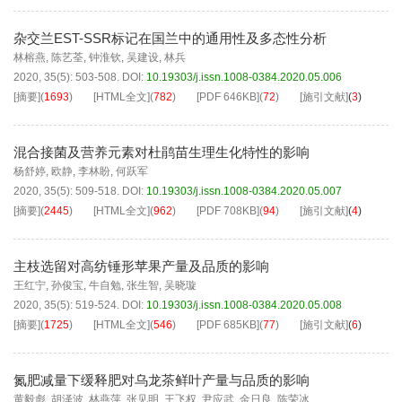
杂交兰EST-SSR标记在国兰中的通用性及多态性分析
林榕燕
,
陈艺荃
,
钟淮钦
,
吴建设
,
林兵
2020, 35(5): 503-508.
DOI:
10.19303/j.issn.1008-0384.2020.05.006
[摘要]
(
1693
)
[HTML全文]
(
782
)
[PDF
646KB
]
(
72
)
[施引文献]
(
3
)
混合接菌及营养元素对杜鹃苗生理生化特性的影响
杨舒婷
,
欧静
,
李林盼
,
何跃军
2020, 35(5): 509-518.
DOI:
10.19303/j.issn.1008-0384.2020.05.007
[摘要]
(
2445
)
[HTML全文]
(
962
)
[PDF
708KB
]
(
94
)
[施引文献]
(
4
)
主枝选留对高纺锤形苹果产量及品质的影响
王红宁
,
孙俊宝
,
牛自勉
,
张生智
,
吴晓璇
2020, 35(5): 519-524.
DOI:
10.19303/j.issn.1008-0384.2020.05.008
[摘要]
(
1725
)
[HTML全文]
(
546
)
[PDF
685KB
]
(
77
)
[施引文献]
(
6
)
氮肥减量下缓释肥对乌龙茶鲜叶产量与品质的影响
黄毅彪
,
胡泽波
,
林燕萍
,
张见明
,
王飞权
,
尹应武
,
金日良
,
陈荣冰