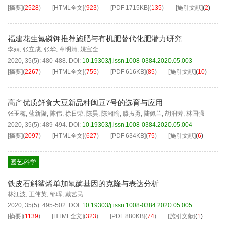
[摘要]
(
2528
)
[HTML全文]
(
923
)
[PDF
1715KB
]
(
135
)
[施引文献]
(
2
)
福建花生氮磷钾推荐施肥与有机肥替代化肥潜力研究
李娟
,
张立成
,
张华
,
章明清
,
姚宝全
2020, 35(5): 480-488.
DOI:
10.19303/j.issn.1008-0384.2020.05.003
[摘要]
(
2267
)
[HTML全文]
(
755
)
[PDF
616KB
]
(
85
)
[施引文献]
(
10
)
高产优质鲜食大豆新品种闽豆7号的选育与应用
张玉梅
,
蓝新隆
,
陈伟
,
徐日荣
,
陈昊
,
陈湘瑜
,
滕振勇
,
陆佩兰
,
胡润芳
,
林国强
2020, 35(5): 489-494.
DOI:
10.19303/j.issn.1008-0384.2020.05.004
[摘要]
(
2097
)
[HTML全文]
(
627
)
[PDF
634KB
]
(
75
)
[施引文献]
(
6
)
园艺科学
铁皮石斛鲨烯单加氧酶基因的克隆与表达分析
林江波
,
王伟英
,
邹晖
,
戴艺民
2020, 35(5): 495-502.
DOI:
10.19303/j.issn.1008-0384.2020.05.005
[摘要]
(
1139
)
[HTML全文]
(
323
)
[PDF
880KB
]
(
74
)
[施引文献]
(
1
)