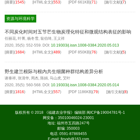
[摘要]
(
1545
)
[HTML全文]
(
553
)
[PDF
661KB
]
(
71
)
[施引文献]
(
7
)
资源与环境科学
不同炭化时间对五节芒生物炭理化特征和微观结构表征的影响
任丽花
,
叶菁
,
杨冬雪
,
翁伯琦
,
王义祥
2020, 35(5): 552-559.
DOI:
10.19303/j.issn.1008-0384.2020.05.013
[摘要]
(
1684
)
[HTML全文]
(
489
)
[PDF
850KB
]
(
76
)
[施引文献]
(
5
)
野生建兰根际与根内共生细菌种群结构差异分析
谢泰祥
,
张清华
,
周杰
,
陈娟
,
马山虎
,
艾叶
2020, 35(5): 560-568.
DOI:
10.19303/j.issn.1008-0384.2020.05.014
[摘要]
(
1816
)
[HTML全文]
(
557
)
[PDF
1186KB
]
(
79
)
[施引文献]
(
8
)
版权所有 © 2018 《福建农业学报》编辑部
闽ICP备19004781号-1
网安备：35010046024-23001
地址: 福州市五四路247号
邮编: 350003
电话: 0591-87869455
E-mail:
fjnyxb@163.com