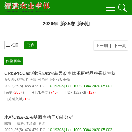
2020年 第35卷 第5期
封面
栏目
上一期
|
下一期
作物科学
CRISPR/Cas9编辑
Badh2
基因改良优质粳稻品种香味性状
吴明基
,
林艳
,
刘华清
,
付艳萍
,
宋亚娜
,
王锋
2020, 35(5): 465-473.
DOI:
10.19303/j.issn.1008-0384.2020.05.001
[摘要]
(
2554
)
[HTML全文]
(
749
)
[PDF
1228KB
]
(
127
)
[施引文献]
(
13
)
水稻
OsBI-1L-8
基因启动子功能分析
陈睿
,
于法科
,
李清贤
,
单贞
2020, 35(5): 474-479.
DOI:
10.19303/j.issn.1008-0384.2020.05.002