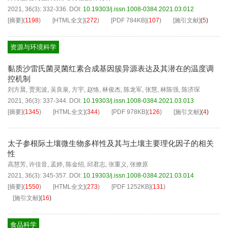
2021, 36(3): 332-336.
DOI:
10.19303/j.issn.1008-0384.2021.03.012
[摘要]
(
1198
)
[HTML全文]
(
272
)
[PDF
784KB
]
(
107
)
[施引文献]
(
5
)
资源与环境科学
黏质沙雷氏菌灵菌红素合成基因簇异源表达及其潜在的温度调
控机制
刘方晨
,
贾宪波
,
吴良泉
,
方宇
,
赵恪
,
林俊杰
,
陈龙军
,
张慧
,
林陈强
,
陈济琛
2021, 36(3): 337-344.
DOI:
10.19303/j.issn.1008-0384.2021.03.013
[摘要]
(
1345
)
[HTML全文]
(
344
)
[PDF
978KB
]
(
126
)
[施引文献]
(
4
)
太子参根际土壤微生物多样性及其与土壤主要理化因子的相关
性
高慧芳
,
许佳音
,
孟婷
,
陈金绍
,
邱君志
,
张重义
,
张燎原
2021, 36(3): 345-357.
DOI:
10.19303/j.issn.1008-0384.2021.03.014
[摘要]
(
1550
)
[HTML全文]
(
273
)
[PDF
1252KB
]
(
131
)
[施引文献]
(
16
)
食品科学