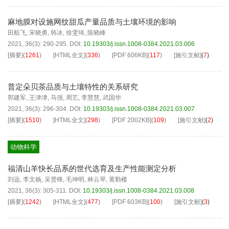
麻地膜对设施网纹甜瓜产量品质与土壤环境的影响
田航飞
,
宋晓勇
,
韩冰
,
徐雯琦
,
陈晓峰
2021, 36(3): 290-295.
DOI:
10.19303/j.issn.1008-0384.2021.03.006
[摘要]
(
1261
)
[HTML全文]
(
336
)
[PDF
606KB
]
(
117
)
[施引文献]
(
7
)
普定朵贝茶品质与土壤特性的关系研究
郭建军
,
王津津
,
马强
,
周艺
,
李慧慧
,
武国华
2021, 36(3): 296-304.
DOI:
10.19303/j.issn.1008-0384.2021.03.007
[摘要]
(
1510
)
[HTML全文]
(
298
)
[PDF
2002KB
]
(
109
)
[施引文献]
(
2
)
动物科学
福清山羊快长品系的世代选育及生产性能测定分析
刘远
,
李文杨
,
吴贤锋
,
毛坤明
,
林云琴
,
黄勤楼
2021, 36(3): 305-311.
DOI:
10.19303/j.issn.1008-0384.2021.03.008
[摘要]
(
1242
)
[HTML全文]
(
477
)
[PDF
603KB
]
(
100
)
[施引文献]
(
3
)