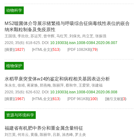
动物科学
MS2噬菌体介导展示猪繁殖与呼吸综合征病毒线性表位的嵌合
纳米颗粒制备及免疫原性
王国强
,
李欣欣
,
苏运芳
,
曾华辉
,
马红芳
,
刘保光
,
尚立芝
,
张振强
2020, 35(6): 618-625.
DOI:
10.19303/j.issn.1008-0384.2020.06.007
[摘要]
(
1827
)
[HTML全文]
(
513
)
[PDF
1082KB
]
(
79
)
植物保护
水稻早衰突变体
w14
的鉴定和病程相关基因表达分析
朱永生
,
徐靖
,
蒋家焕
,
郑燕梅
,
陈丽萍
,
蔡秋华
,
王爱荣
,
张建福
2020, 35(6): 626-632.
DOI:
10.19303/j.issn.1008-0384.2020.06.008
[摘要]
(
1967
)
[HTML全文]
(
613
)
[PDF
961KB
]
(
100
)
[施引文献]
(
3
)
资源与环境科学
福建省有机肥中养分和重金属含量特征
刘兰英
,
何肖云
,
黄薇
,
陈丽华
,
吕新
,
涂杰峰
,
罗土炎