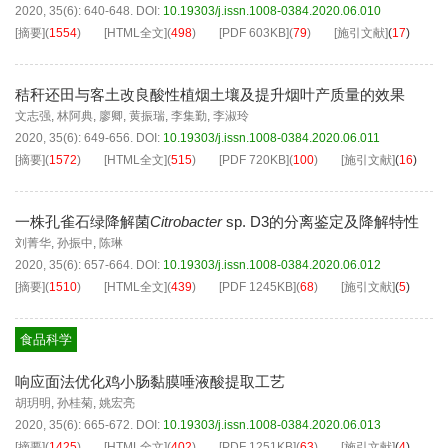
2020, 35(6): 640-648.
DOI:
10.19303/j.issn.1008-0384.2020.06.010
[摘要]
(
1554
)
[HTML全文]
(
498
)
[PDF
603KB
]
(
79
)
[施引文献]
(
17
)
秸秆还田与客土改良酸性植烟土壤及提升烟叶产质量的效果
文志强
,
林阿典
,
廖卿
,
黄振瑞
,
李集勤
,
李淑玲
2020, 35(6): 649-656.
DOI:
10.19303/j.issn.1008-0384.2020.06.011
[摘要]
(
1572
)
[HTML全文]
(
515
)
[PDF
720KB
]
(
100
)
[施引文献]
(
16
)
一株孔雀石绿降解菌
Citrobacter
sp. D3的分离鉴定及降解特性
刘菁华
,
孙振中
,
陈琳
2020, 35(6): 657-664.
DOI:
10.19303/j.issn.1008-0384.2020.06.012
[摘要]
(
1510
)
[HTML全文]
(
439
)
[PDF
1245KB
]
(
68
)
[施引文献]
(
5
)
食品科学
响应面法优化鸡小肠黏膜唾液酸提取工艺
胡玥明
,
孙桂菊
,
姚宏亮
2020, 35(6): 665-672.
DOI:
10.19303/j.issn.1008-0384.2020.06.013
[摘要]
(
1425
)
[HTML全文]
(
402
)
[PDF
1251KB
]
(
63
)
[施引文献]
(
4
)