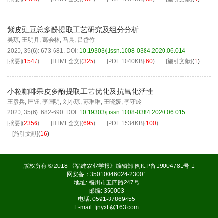
紫皮豇豆总多酚提取工艺研究及组分分析
吴琼
,
王明月
,
葛会林
,
马晨
,
吕岱竹
2020, 35(6): 673-681.
DOI:
10.19303/j.issn.1008-0384.2020.06.014
[摘要]
(
1547
)
[HTML全文]
(
325
)
[PDF
1040KB
]
(
60
)
[施引文献]
(
1
)
小粒咖啡果皮多酚提取工艺优化及抗氧化活性
王彦兵
,
匡钰
,
李国明
,
刘小琼
,
苏琳琳
,
王晓媛
,
李守岭
2020, 35(6): 682-690.
DOI:
10.19303/j.issn.1008-0384.2020.06.015
[摘要]
(
2356
)
[HTML全文]
(
695
)
[PDF
1534KB
]
(
100
)
[施引文献]
(
16
)
版权所有 © 2018 《福建农业学报》编辑部
闽ICP备19004781号-1
网安备：35010046024-23001
地址: 福州市五四路247号
邮编: 350003
电话: 0591-87869455
E-mail:
fjnyxb@163.com