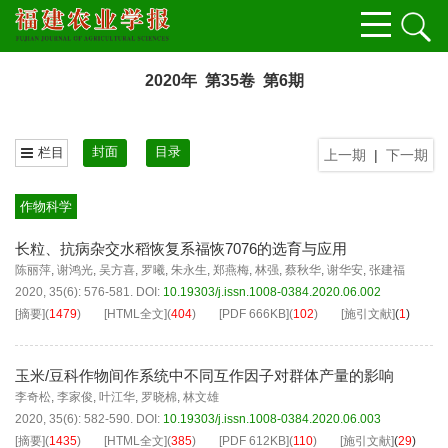
2020年 第35卷 第6期
封面
目录
栏目
上一期
|
下一期
作物科学
长粒、抗病杂交水稻恢复系福恢7076的选育与应用
陈丽萍
,
谢鸿光
,
吴方喜
,
罗曦
,
朱永生
,
郑燕梅
,
林强
,
蔡秋华
,
谢华安
,
张建福
2020, 35(6): 576-581.
DOI:
10.19303/j.issn.1008-0384.2020.06.002
[摘要]
(
1479
)
[HTML全文]
(
404
)
[PDF
666KB
]
(
102
)
[施引文献]
(
1
)
玉米/豆科作物间作系统中不同互作因子对群体产量的影响
李奇松
,
李家俊
,
叶江华
,
罗晓棉
,
林文雄
2020, 35(6): 582-590.
DOI:
10.19303/j.issn.1008-0384.2020.06.003
[摘要]
(
1435
)
[HTML全文]
(
385
)
[PDF
612KB
]
(
110
)
[施引文献]
(
29
)