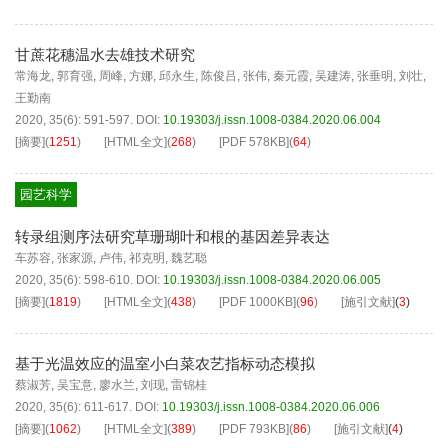
甘蔗花穗温水去雄技术研究
常海龙
,
郭育强
,
周峰
,
方娜
,
邱永生
,
陈俊吕
,
张伟
,
秦元霞
,
吴建涛
,
张垂明
,
刘壮
,
王勤南
2020, 35(6): 591-597.
DOI:
10.19303/j.issn.1008-0384.2020.06.004
[摘要]
(
1251
)
[HTML全文]
(
268
)
[PDF
578KB
]
(
64
)
园艺科学
转录组测序法研究草珊瑚叶和根的基因差异表达
车苏容
,
张家源
,
卢伟
,
祁克明
,
魏艺聪
2020, 35(6): 598-610.
DOI:
10.19303/j.issn.1008-0384.2020.06.005
[摘要]
(
1819
)
[HTML全文]
(
438
)
[PDF
1000KB
]
(
96
)
[施引文献]
(
3
)
基于光温效应的温室小白菜农艺指标动态模拟
蔡淑芳
,
吴宝意
,
廖水兰
,
刘现
,
雷锦桂
2020, 35(6): 611-617.
DOI:
10.19303/j.issn.1008-0384.2020.06.006
[摘要]
(
1062
)
[HTML全文]
(
389
)
[PDF
793KB
]
(
86
)
[施引文献]
(
4
)