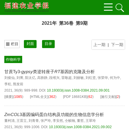
2021年 第36卷 第9期
封面
目录
栏目
上一期
|
下一期
作物科学
甘蔗Ty3-
gypsy
类逆转座子
RT
基因的克隆及分析
刘俊仙
,
刘菁
,
阳太亿
,
高轶静
,
段维兴
,
雷敬超
,
刘丽敏
,
刘红坚
,
张荣华
,
何为中
,
李松
,
熊发前
2021, 36(9): 989-998.
DOI:
10.19303/j.issn.1008-0384.2021.09.001
[摘要]
(
1085
)
[HTML全文]
(
362
)
[PDF
18681KB
]
(
62
)
[施引文献]
(
2
)
ZmCOL
3
基因编码蛋白结构及功能的生物信息学分析
董柯清
,
王雷立
,
刘青青
,
张严玲
,
李安然
,
仝帧翰
,
董哲
,
王翠玲
2021, 36(9): 999-1006.
DOI:
10.19303/j.issn.1008-0384.2021.09.002