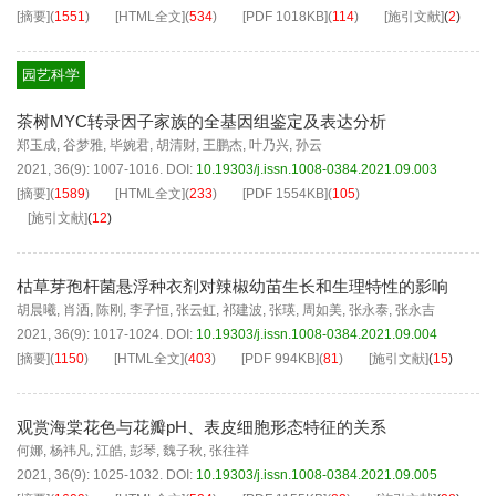
[摘要]
(
1551
)
[HTML全文]
(
534
)
[PDF
1018KB
]
(
114
)
[施引文献]
(
2
)
园艺科学
茶树MYC转录因子家族的全基因组鉴定及表达分析
郑玉成
,
谷梦雅
,
毕婉君
,
胡清财
,
王鹏杰
,
叶乃兴
,
孙云
2021, 36(9): 1007-1016.
DOI:
10.19303/j.issn.1008-0384.2021.09.003
[摘要]
(
1589
)
[HTML全文]
(
233
)
[PDF
1554KB
]
(
105
)
[施引文献]
(
12
)
枯草芽孢杆菌悬浮种衣剂对辣椒幼苗生长和生理特性的影响
胡晨曦
,
肖洒
,
陈刚
,
李子恒
,
张云虹
,
祁建波
,
张瑛
,
周如美
,
张永泰
,
张永吉
2021, 36(9): 1017-1024.
DOI:
10.19303/j.issn.1008-0384.2021.09.004
[摘要]
(
1150
)
[HTML全文]
(
403
)
[PDF
994KB
]
(
81
)
[施引文献]
(
15
)
观赏海棠花色与花瓣pH、表皮细胞形态特征的关系
何娜
,
杨祎凡
,
江皓
,
彭琴
,
魏子秋
,
张往祥
2021, 36(9): 1025-1032.
DOI:
10.19303/j.issn.1008-0384.2021.09.005