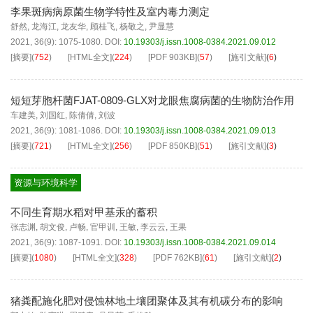
李果斑病病原菌生物学特性及室内毒力测定
舒然
,
龙海江
,
龙友华
,
顾桂飞
,
杨敬之
,
尹显慧
2021, 36(9): 1075-1080.
DOI:
10.19303/j.issn.1008-0384.2021.09.012
[摘要]
(
752
)
[HTML全文]
(
224
)
[PDF
903KB
]
(
57
)
[施引文献]
(
6
)
短短芽胞杆菌FJAT-0809-GLX对龙眼焦腐病菌的生物防治作用
车建美
,
刘国红
,
陈倩倩
,
刘波
2021, 36(9): 1081-1086.
DOI:
10.19303/j.issn.1008-0384.2021.09.013
[摘要]
(
721
)
[HTML全文]
(
256
)
[PDF
850KB
]
(
51
)
[施引文献]
(
3
)
资源与环境科学
不同生育期水稻对甲基汞的蓄积
张志渊
,
胡文俊
,
卢畅
,
官甲训
,
王敏
,
李云云
,
王果
2021, 36(9): 1087-1091.
DOI:
10.19303/j.issn.1008-0384.2021.09.014
[摘要]
(
1080
)
[HTML全文]
(
328
)
[PDF
762KB
]
(
61
)
[施引文献]
(
2
)
猪粪配施化肥对侵蚀林地土壤团聚体及其有机碳分布的影响