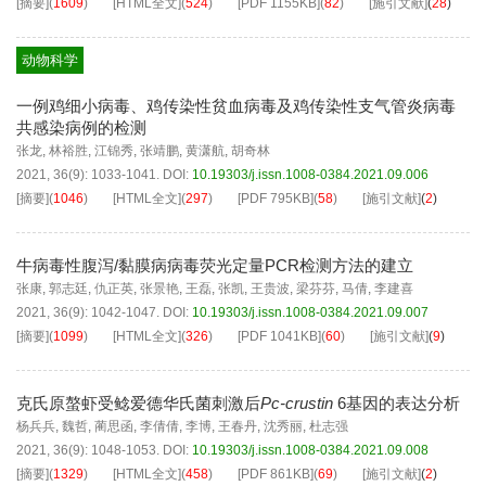
[摘要]
(
1609
)
[HTML全文]
(
524
)
[PDF
1155KB
]
(
82
)
[施引文献]
(
28
)
动物科学
一例鸡细小病毒、鸡传染性贫血病毒及鸡传染性支气管炎病毒
共感染病例的检测
张龙
,
林裕胜
,
江锦秀
,
张靖鹏
,
黄潇航
,
胡奇林
2021, 36(9): 1033-1041.
DOI:
10.19303/j.issn.1008-0384.2021.09.006
[摘要]
(
1046
)
[HTML全文]
(
297
)
[PDF
795KB
]
(
58
)
[施引文献]
(
2
)
牛病毒性腹泻/黏膜病病毒荧光定量PCR检测方法的建立
张康
,
郭志廷
,
仇正英
,
张景艳
,
王磊
,
张凯
,
王贵波
,
梁芬芬
,
马倩
,
李建喜
2021, 36(9): 1042-1047.
DOI:
10.19303/j.issn.1008-0384.2021.09.007
[摘要]
(
1099
)
[HTML全文]
(
326
)
[PDF
1041KB
]
(
60
)
[施引文献]
(
9
)
克氏原螯虾受鲶爱德华氏菌刺激后
Pc-crustin
6基因的表达分析
杨兵兵
,
魏哲
,
蔺思函
,
李倩倩
,
李博
,
王春丹
,
沈秀丽
,
杜志强
2021, 36(9): 1048-1053.
DOI:
10.19303/j.issn.1008-0384.2021.09.008
[摘要]
(
1329
)
[HTML全文]
(
458
)
[PDF
861KB
]
(
69
)
[施引文献]
(
2
)