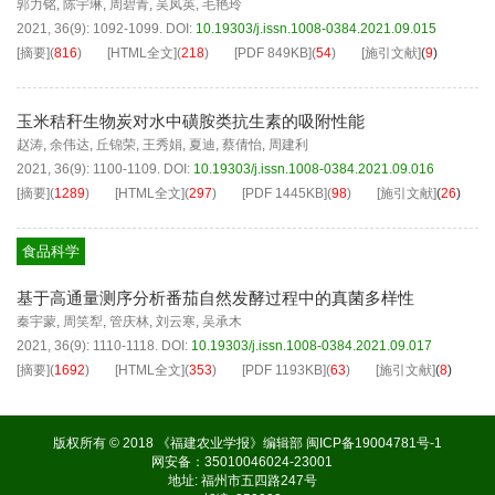
郭力铭
,
陈宇琳
,
周碧青
,
吴凤英
,
毛艳玲
2021, 36(9): 1092-1099.
DOI:
10.19303/j.issn.1008-0384.2021.09.015
[摘要]
(
816
)
[HTML全文]
(
218
)
[PDF
849KB
]
(
54
)
[施引文献]
(
9
)
玉米秸秆生物炭对水中磺胺类抗生素的吸附性能
赵涛
,
余伟达
,
丘锦荣
,
王秀娟
,
夏迪
,
蔡倩怡
,
周建利
2021, 36(9): 1100-1109.
DOI:
10.19303/j.issn.1008-0384.2021.09.016
[摘要]
(
1289
)
[HTML全文]
(
297
)
[PDF
1445KB
]
(
98
)
[施引文献]
(
26
)
食品科学
基于高通量测序分析番茄自然发酵过程中的真菌多样性
秦宇蒙
,
周笑犁
,
管庆林
,
刘云寒
,
吴承木
2021, 36(9): 1110-1118.
DOI:
10.19303/j.issn.1008-0384.2021.09.017
[摘要]
(
1692
)
[HTML全文]
(
353
)
[PDF
1193KB
]
(
63
)
[施引文献]
(
8
)
版权所有 © 2018 《福建农业学报》编辑部
闽ICP备19004781号-1
网安备：35010046024-23001
地址: 福州市五四路247号