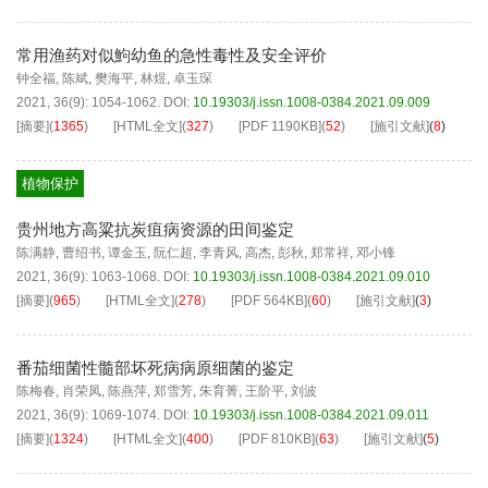
常用渔药对似鮈幼鱼的急性毒性及安全评价
钟全福
,
陈斌
,
樊海平
,
林煜
,
卓玉琛
2021, 36(9): 1054-1062.
DOI:
10.19303/j.issn.1008-0384.2021.09.009
[摘要]
(
1365
)
[HTML全文]
(
327
)
[PDF
1190KB
]
(
52
)
[施引文献]
(
8
)
植物保护
贵州地方高粱抗炭疽病资源的田间鉴定
陈满静
,
曹绍书
,
谭金玉
,
阮仁超
,
李青风
,
高杰
,
彭秋
,
郑常祥
,
邓小锋
2021, 36(9): 1063-1068.
DOI:
10.19303/j.issn.1008-0384.2021.09.010
[摘要]
(
965
)
[HTML全文]
(
278
)
[PDF
564KB
]
(
60
)
[施引文献]
(
3
)
番茄细菌性髓部坏死病病原细菌的鉴定
陈梅春
,
肖荣凤
,
陈燕萍
,
郑雪芳
,
朱育菁
,
王阶平
,
刘波
2021, 36(9): 1069-1074.
DOI:
10.19303/j.issn.1008-0384.2021.09.011
[摘要]
(
1324
)
[HTML全文]
(
400
)
[PDF
810KB
]
(
63
)
[施引文献]
(
5
)