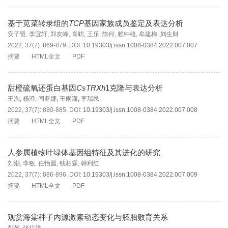
基于苋菜转录组的
TCP
基因家族成员鉴定及表达分析
安子贤
,
李宜轩
,
郑友峰
,
肖昉
,
王乐
,
陈何
,
赖钟雄
,
牟建梅
,
刘生财
2022, 37(7): 869-879.
DOI:
10.19303/j.issn.1008-0384.2022.007.007
摘要
HTML全文
PDF
甜橙硫氧还蛋白基因
CsTRXh
1克隆与表达分析
王淘
,
杨澄
,
闫亚娜
,
王雨潇
,
李瑞民
2022, 37(7): 880-885.
DOI:
10.19303/j.issn.1008-0384.2022.007.008
摘要
HTML全文
PDF
人参属植物叶绿体基因组特征及其进化的研究
刘潮
,
李敏
,
任怡园
,
钱柏霖
,
韩利红
2022, 37(7): 886-896.
DOI:
10.19303/j.issn.1008-0384.2022.007.009
摘要
HTML全文
PDF
观赏海棠种子内源激素动态变化与胚胎败育关系