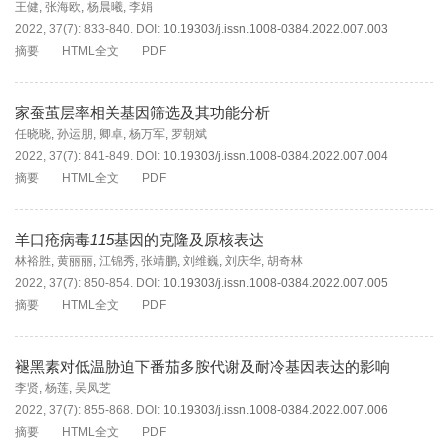
王健
,
张海欧
,
杨晨曦
,
李娟
2022, 37(7): 833-840.
DOI:
10.19303/j.issn.1008-0384.2022.007.003
摘要
HTML全文
PDF
家蚕茧层率相关基因筛选及其功能分析
任晓晓
,
孙运朋
,
卿卓
,
杨万军
,
罗朝斌
2022, 37(7): 841-849.
DOI:
10.19303/j.issn.1008-0384.2022.007.004
摘要
HTML全文
PDF
羊口疮病毒
115
基因的克隆及原核表达
林裕胜
,
黄丽丽
,
江锦秀
,
张靖鹏
,
刘维巍
,
刘庆华
,
胡奇林
2022, 37(7): 850-854.
DOI:
10.19303/j.issn.1008-0384.2022.007.005
摘要
HTML全文
PDF
褪黑素对低温胁迫下番茄多胺代谢及耐冷基因表达的影响
李贤
,
杨莲
,
吴凤芝
2022, 37(7): 855-868.
DOI:
10.19303/j.issn.1008-0384.2022.007.006
摘要
HTML全文
PDF