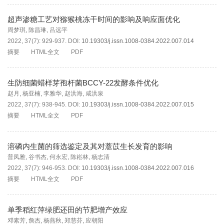
超声渗糖工艺对猕猴桃冻干时间的影响及响应面优化
周梦琪
,
陈昌琳
,
吕远平
2022, 37(7): 929-937.
DOI:
10.19303/j.issn.1008-0384.2022.007.014
摘要
HTML全文
PDF
生防细菌蜡样芽孢杆菌BCCY-22发酵条件优化
赵月
,
杨亚楠
,
李雅华
,
赵洪海
,
咸洪泉
2022, 37(7): 938-945.
DOI:
10.19303/j.issn.1008-0384.2022.007.015
摘要
HTML全文
PDF
溶磷内生菌的筛选鉴定及其对薏苡生长发育的影响
普凤雅
,
谷书杰
,
何永宏
,
陈崧林
,
杨志清
2022, 37(7): 946-953.
DOI:
10.19303/j.issn.1008-0384.2022.007.016
摘要
HTML全文
PDF
单季稻红萍绿肥还田的节肥增产效应
邓素芳
,
詹杰
,
杨燕秋
,
郑慧芬
,
应朝阳