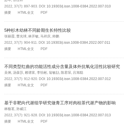
彭琴
,
张往祥
2022, 37(7): 897-903.
DOI:
10.19303/j.issn.1008-0384.2022.007.010
摘要
HTML全文
PDF
5种杉木幼林不同龄期生长特性比较
张丽霞
,
曹光球
,
林开敏
,
马祥庆
,
帅鹏
2022, 37(7): 904-911.
DOI:
10.19303/j.issn.1008-0384.2022.007.011
摘要
HTML全文
PDF
不同类型红曲的功能活性成分含量及体外抗氧化活性比较研究
吴俐
,
汤葆莎
,
赖谱富
,
李怡彬
,
翁敏劼
,
陈君琛
,
吕旭聪
2022, 37(7): 912-920.
DOI:
10.19303/j.issn.1008-0384.2022.007.012
摘要
HTML全文
PDF
基于非靶向代谢组学研究做青工序对肉桂茶代谢产物的影响
林馥茗
,
孙威江
2022, 37(7): 921-928.
DOI:
10.19303/j.issn.1008-0384.2022.007.013
摘要
HTML全文
PDF