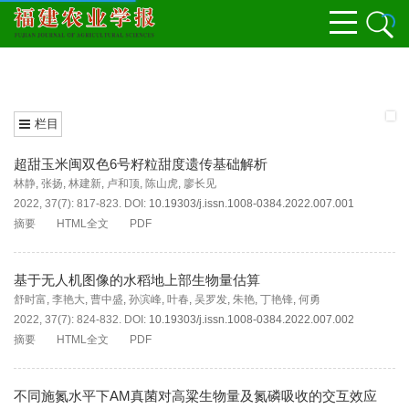
栏目
超甜玉米闽双色6号籽粒甜度遗传基础解析
林静
,
张扬
,
林建新
,
卢和顶
,
陈山虎
,
廖长见
2022, 37(7): 817-823.
DOI:
10.19303/j.issn.1008-0384.2022.007.001
摘要
HTML全文
PDF
基于无人机图像的水稻地上部生物量估算
舒时富
,
李艳大
,
曹中盛
,
孙滨峰
,
叶春
,
吴罗发
,
朱艳
,
丁艳锋
,
何勇
2022, 37(7): 824-832.
DOI:
10.19303/j.issn.1008-0384.2022.007.002
摘要
HTML全文
PDF
不同施氮水平下AM真菌对高粱生物量及氮磷吸收的交互效应