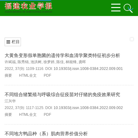
栏目
大黄鱼变形假单胞菌的遗传学和血清学聚类特征初步分析
许斌福
,
陈秀锦
,
池洪树
,
徐梦婷
,
陈佳
,
林能锋
,
龚晖
2022, 37(9): 1109-1116.
DOI:
10.19303/j.issn.1008-0384.2022.009.001
摘要
HTML全文
PDF
不同组合猪繁殖与呼吸综合征疫苗对仔猪的免疫效果研究
江兴华
2022, 37(9): 1117-1125.
DOI:
10.19303/j.issn.1008-0384.2022.009.002
摘要
HTML全文
PDF
不同地方鸭品种（系）肌肉营养价值分析