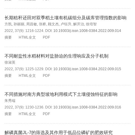
长期秸秆还田对双季稻土壤有机碳组分及碳库管理指数的影响
方凯
,
孙丽丽
,
周昌敏
,
张桥
,
顾文杰
,
卢钰升
,
解开治
,
徐培智
2022, 37(9): 1216-1224.
DOI:
10.19303/j.issn.1008-0384.2022.009.014
摘要
HTML全文
PDF
不同耐盐性水稻材料对盐胁迫的生理响应及分子机制
徐淑英
2022, 37(9): 1225-1229.
DOI:
10.19303/j.issn.1008-0384.2022.009.015
摘要
HTML全文
PDF
不同措施对南方典型坡地利用模式下土壤侵蚀特征的影响
朱秀端
2022, 37(9): 1230-1236.
DOI:
10.19303/j.issn.1008-0384.2022.009.016
摘要
HTML全文
PDF
解磷真菌JL-7的筛选及其作用于低品位磷矿的肥效研究