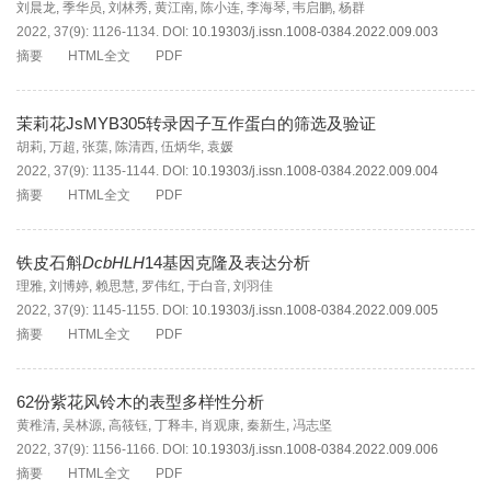
刘晨龙
,
季华员
,
刘林秀
,
黄江南
,
陈小连
,
李海琴
,
韦启鹏
,
杨群
2022, 37(9): 1126-1134.
DOI:
10.19303/j.issn.1008-0384.2022.009.003
摘要
HTML全文
PDF
茉莉花JsMYB305转录因子互作蛋白的筛选及验证
胡莉
,
万超
,
张蕖
,
陈清西
,
伍炳华
,
袁媛
2022, 37(9): 1135-1144.
DOI:
10.19303/j.issn.1008-0384.2022.009.004
摘要
HTML全文
PDF
铁皮石斛
DcbHLH
14基因克隆及表达分析
理雅
,
刘博婷
,
赖思慧
,
罗伟红
,
于白音
,
刘羽佳
2022, 37(9): 1145-1155.
DOI:
10.19303/j.issn.1008-0384.2022.009.005
摘要
HTML全文
PDF
62份紫花风铃木的表型多样性分析
黄稚清
,
吴林源
,
高筱钰
,
丁释丰
,
肖观康
,
秦新生
,
冯志坚
2022, 37(9): 1156-1166.
DOI:
10.19303/j.issn.1008-0384.2022.009.006
摘要
HTML全文
PDF