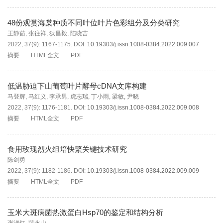
48份观赏海棠种质不同叶位叶片色彩组分及分类研究
王静茹
,
张往祥
,
狄昌毅
,
陆晓吉
2022, 37(9): 1167-1175.
DOI:
10.19303/j.issn.1008-0384.2022.009.007
摘要
HTML全文
PDF
低温胁迫下山葡萄叶片酵母cDNA文库构建
马登辉
,
马红义
,
李承男
,
虎志瑞
,
丁小雨
,
梁敏
,
尹晓
2022, 37(9): 1176-1181.
DOI:
10.19303/j.issn.1008-0384.2022.009.008
摘要
HTML全文
PDF
食用玫瑰烈火组培快繁关键技术研究
陈剑勇
2022, 37(9): 1182-1186.
DOI:
10.19303/j.issn.1008-0384.2022.009.009
摘要
HTML全文
PDF
玉米大斑病菌热激蛋白Hsp70的鉴定和结构分析