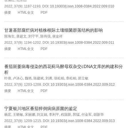
张淑红
,
范永山
2022, 37(9): 1187-1193.
DOI:
10.19303/j.issn.1008-0384.2022.009.010
摘要
HTML全文
PDF
甘薯基部腐烂病对植株根际土壤细菌群落结构的影响
陈海生
,
唐超文
,
刘守平
,
陈伟强
,
侯金祥
2022, 37(9): 1194-1202.
DOI:
10.19303/j.issn.1008-0384.2022.009.011
摘要
HTML全文
PDF
番茄斑萎病毒侵染的西花蓟马酵母双杂交cDNA文库的构建和分
析
叶倩
,
卢冰心
,
魏艳
,
陈建斌
,
刘勇
,
张松柏
,
章松柏
,
郑立敏
2022, 37(9): 1203-1208.
DOI:
10.19303/j.issn.1008-0384.2022.009.012
摘要
HTML全文
PDF
宁夏银川地区番茄猝倒病病原菌的鉴定
杨宏
,
王晓敏
,
宋丽娜
,
刘文娟
,
李利平
,
程国新
,
郭猛
,
付金军
,
胡新华
2022, 37(9): 1209-1215.
DOI:
10.19303/j.issn.1008-0384.2022.009.013
摘要
HTML全文
PDF