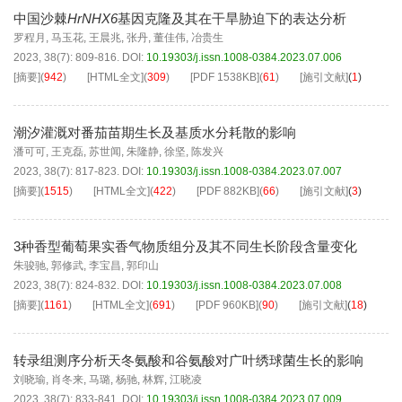
中国沙棘
HrNHX6
基因克隆及其在干旱胁迫下的表达分析
罗程月
,
马玉花
,
王晨兆
,
张丹
,
董佳伟
,
冶贵生
2023, 38(7): 809-816.
DOI:
10.19303/j.issn.1008-0384.2023.07.006
[摘要]
(
942
)
[HTML全文]
(
309
)
[PDF
1538KB
]
(
61
)
[施引文献]
(
1
)
潮汐灌溉对番茄苗期生长及基质水分耗散的影响
潘可可
,
王克磊
,
苏世闻
,
朱隆静
,
徐坚
,
陈发兴
2023, 38(7): 817-823.
DOI:
10.19303/j.issn.1008-0384.2023.07.007
[摘要]
(
1515
)
[HTML全文]
(
422
)
[PDF
882KB
]
(
66
)
[施引文献]
(
3
)
3种香型葡萄果实香气物质组分及其不同生长阶段含量变化
朱骏驰
,
郭修武
,
李宝昌
,
郭印山
2023, 38(7): 824-832.
DOI:
10.19303/j.issn.1008-0384.2023.07.008
[摘要]
(
1161
)
[HTML全文]
(
691
)
[PDF
960KB
]
(
90
)
[施引文献]
(
18
)
转录组测序分析天冬氨酸和谷氨酸对广叶绣球菌生长的影响
刘晓瑜
,
肖冬来
,
马璐
,
杨驰
,
林辉
,
江晓凌
2023, 38(7): 833-841.
DOI:
10.19303/j.issn.1008-0384.2023.07.009