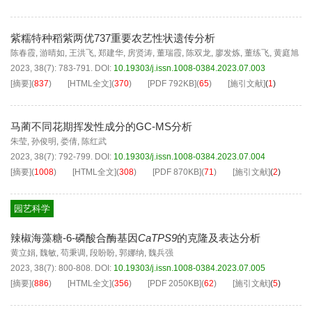
紫糯特种稻紫两优737重要农艺性状遗传分析
陈春霞
,
游晴如
,
王洪飞
,
郑建华
,
房贤涛
,
董瑞霞
,
陈双龙
,
廖发炼
,
董练飞
,
黄庭旭
2023, 38(7): 783-791.
DOI:
10.19303/j.issn.1008-0384.2023.07.003
[摘要]
(
837
)
[HTML全文]
(
370
)
[PDF
792KB
]
(
65
)
[施引文献]
(
1
)
马蔺不同花期挥发性成分的GC-MS分析
朱莹
,
孙俊明
,
娄倩
,
陈红武
2023, 38(7): 792-799.
DOI:
10.19303/j.issn.1008-0384.2023.07.004
[摘要]
(
1008
)
[HTML全文]
(
308
)
[PDF
870KB
]
(
71
)
[施引文献]
(
2
)
园艺科学
辣椒海藻糖-6-磷酸合酶基因
CaTPS9
的克隆及表达分析
黄立娟
,
魏敏
,
苟秉调
,
段盼盼
,
郭娜纳
,
魏兵强
2023, 38(7): 800-808.
DOI:
10.19303/j.issn.1008-0384.2023.07.005
[摘要]
(
886
)
[HTML全文]
(
356
)
[PDF
2050KB
]
(
62
)
[施引文献]
(
5
)