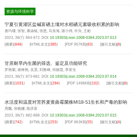
资源与环境科学
宁夏引黄灌区盐碱富硒土壤对水稻硒元素吸收积累的影响
唐玙璠
,
张智
,
康淑铭
,
张恩
,
马东海
,
谢小伟
,
许兴
,
王彬
2023, 38(7): 864-872.
DOI:
10.19303/j.issn.1008-0384.2023.07.013
[摘要]
(
848
)
[HTML全文]
(
385
)
[PDF
957KB
]
(
63
)
[施引文献]
(
8
)
甘蔗耐旱内生菌的筛选、鉴定及功能研究
罗艳菊
,
谢林艳
,
吴昊
,
刘鲁峰
,
何丽莲
,
李富生
2023, 38(7): 873-881.
DOI:
10.19303/j.issn.1008-0384.2023.07.014
[摘要]
(
1031
)
[HTML全文]
(
294
)
[PDF
1498KB
]
(
102
)
[施引文献]
(
8
)
水活度和温度对苦荞麦黄曲霉菌株MI18-S1生长和产毒的影响
周飘
,
张晓娜
,
陈庆富
2023, 38(7): 882-888.
DOI:
10.19303/j.issn.1008-0384.2023.07.015
[摘要]
(
742
)
[HTML全文]
(
253
)
[PDF
863KB
]
(
55
)
[施引文献]
(
4
)