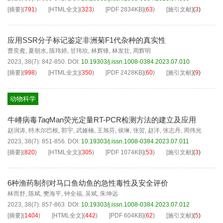
[摘要]
(
791
)
[HTML全文]
(
323
)
[PDF
2834KB
]
(
63
)
[施引文献]
(
3
)
应用SSR分子标记鉴定非洲菊F1代杂种的真实性
曹奕鸯
,
夏朝水
,
陈玮婷
,
甘玮欣
,
林辉锋
,
林发壮
,
周辉明
2023, 38(7): 842-850.
DOI:
10.19303/j.issn.1008-0384.2023.07.010
[摘要]
(
998
)
[HTML全文]
(
350
)
[PDF
2428KB
]
(
60
)
[施引文献]
(
9
)
动物科学
牛嵴病毒
Taq
Man荧光定量RT-PCR检测方法的建立及应用
赵润涛
,
特木尔巴根
,
郭宇
,
武娅楠
,
王旭芬
,
侯琳
,
张贺
,
赵洋
,
张志丹
,
周伟光
2023, 38(7): 851-856.
DOI:
10.19303/j.issn.1008-0384.2023.07.011
[摘要]
(
820
)
[HTML全文]
(
305
)
[PDF
1074KB
]
(
53
)
[施引文献]
(
3
)
6种渔药制剂对马口鱼幼鱼的急性毒性及安全评价
林而舒
,
陈斌
,
樊海平
,
钟全福
,
吴斌
,
朱坤远
2023, 38(7): 857-863.
DOI:
10.19303/j.issn.1008-0384.2023.07.012
[摘要]
(
1404
)
[HTML全文]
(
442
)
[PDF
604KB
]
(
62
)
[施引文献]
(
5
)