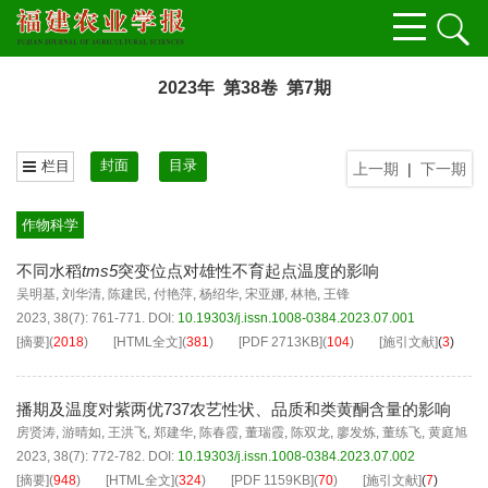
2023年 第38卷 第7期
封面
目录
栏目
上一期
|
下一期
作物科学
不同水稻
tms5
突变位点对雄性不育起点温度的影响
吴明基
,
刘华清
,
陈建民
,
付艳萍
,
杨绍华
,
宋亚娜
,
林艳
,
王锋
2023, 38(7): 761-771.
DOI:
10.19303/j.issn.1008-0384.2023.07.001
[摘要]
(
2018
)
[HTML全文]
(
381
)
[PDF
2713KB
]
(
104
)
[施引文献]
(
3
)
播期及温度对紫两优737农艺性状、品质和类黄酮含量的影响
房贤涛
,
游晴如
,
王洪飞
,
郑建华
,
陈春霞
,
董瑞霞
,
陈双龙
,
廖发炼
,
董练飞
,
黄庭旭
2023, 38(7): 772-782.
DOI:
10.19303/j.issn.1008-0384.2023.07.002
[摘要]
(
948
)
[HTML全文]
(
324
)
[PDF
1159KB
]
(
70
)
[施引文献]
(
7
)