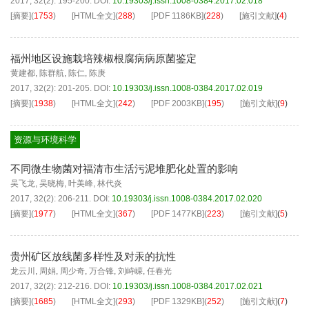
2017, 32(2): 195-200.
DOI:
10.19303/j.issn.1008-0384.2017.02.018
[摘要]
(
1753
)
[HTML全文]
(
288
)
[PDF
1186KB
]
(
228
)
[施引文献]
(
4
)
福州地区设施栽培辣椒根腐病病原菌鉴定
黄建都
,
陈群航
,
陈仁
,
陈庚
2017, 32(2): 201-205.
DOI:
10.19303/j.issn.1008-0384.2017.02.019
[摘要]
(
1938
)
[HTML全文]
(
242
)
[PDF
2003KB
]
(
195
)
[施引文献]
(
9
)
资源与环境科学
不同微生物菌对福清市生活污泥堆肥化处置的影响
吴飞龙
,
吴晓梅
,
叶美峰
,
林代炎
2017, 32(2): 206-211.
DOI:
10.19303/j.issn.1008-0384.2017.02.020
[摘要]
(
1977
)
[HTML全文]
(
367
)
[PDF
1477KB
]
(
223
)
[施引文献]
(
5
)
贵州矿区放线菌多样性及对汞的抗性
龙云川
,
周娟
,
周少奇
,
万合锋
,
刘峙嵘
,
任春光
2017, 32(2): 212-216.
DOI:
10.19303/j.issn.1008-0384.2017.02.021
[摘要]
(
1685
)
[HTML全文]
(
293
)
[PDF
1329KB
]
(
252
)
[施引文献]
(
7
)