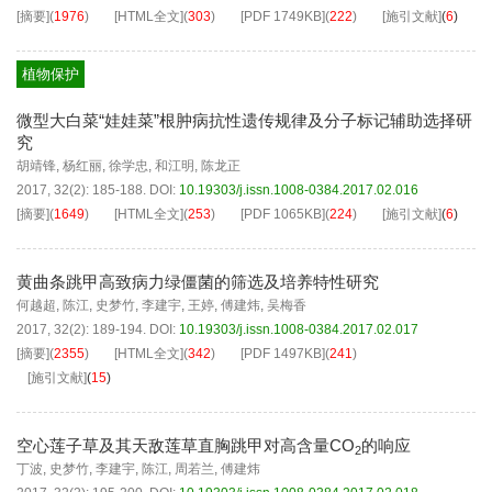
[摘要]
(
1976
)
[HTML全文]
(
303
)
[PDF
1749KB
]
(
222
)
[施引文献]
(
6
)
植物保护
微型大白菜“娃娃菜”根肿病抗性遗传规律及分子标记辅助选择研
究
胡靖锋
,
杨红丽
,
徐学忠
,
和江明
,
陈龙正
2017, 32(2): 185-188.
DOI:
10.19303/j.issn.1008-0384.2017.02.016
[摘要]
(
1649
)
[HTML全文]
(
253
)
[PDF
1065KB
]
(
224
)
[施引文献]
(
6
)
黄曲条跳甲高致病力绿僵菌的筛选及培养特性研究
何越超
,
陈江
,
史梦竹
,
李建宇
,
王婷
,
傅建炜
,
吴梅香
2017, 32(2): 189-194.
DOI:
10.19303/j.issn.1008-0384.2017.02.017
[摘要]
(
2355
)
[HTML全文]
(
342
)
[PDF
1497KB
]
(
241
)
[施引文献]
(
15
)
空心莲子草及其天敌莲草直胸跳甲对高含量CO
的响应
2
丁波
,
史梦竹
,
李建宇
,
陈江
,
周若兰
,
傅建炜