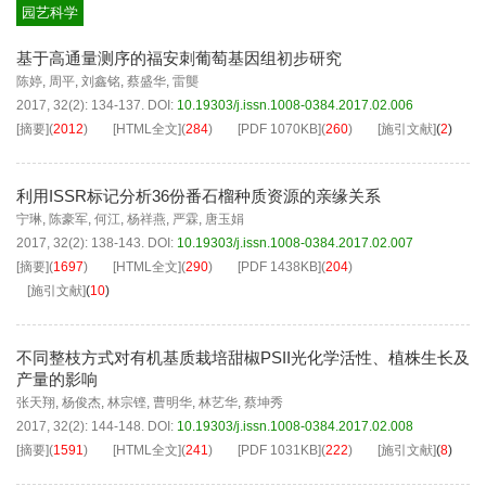
园艺科学
基于高通量测序的福安刺葡萄基因组初步研究
陈婷
,
周平
,
刘鑫铭
,
蔡盛华
,
雷龑
2017, 32(2): 134-137.
DOI:
10.19303/j.issn.1008-0384.2017.02.006
[摘要]
(
2012
)
[HTML全文]
(
284
)
[PDF
1070KB
]
(
260
)
[施引文献]
(
2
)
利用ISSR标记分析36份番石榴种质资源的亲缘关系
宁琳
,
陈豪军
,
何江
,
杨祥燕
,
严霖
,
唐玉娟
2017, 32(2): 138-143.
DOI:
10.19303/j.issn.1008-0384.2017.02.007
[摘要]
(
1697
)
[HTML全文]
(
290
)
[PDF
1438KB
]
(
204
)
[施引文献]
(
10
)
不同整枝方式对有机基质栽培甜椒PSII光化学活性、植株生长及
产量的影响
张天翔
,
杨俊杰
,
林宗铿
,
曹明华
,
林艺华
,
蔡坤秀
2017, 32(2): 144-148.
DOI:
10.19303/j.issn.1008-0384.2017.02.008
[摘要]
(
1591
)
[HTML全文]
(
241
)
[PDF
1031KB
]
(
222
)
[施引文献]
(
8
)