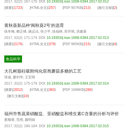
2017, 32(2): 167-170.
DOI:
10.19303/j.issn.1008-0384.2017.02.012
[摘要]
(
1723
)
[HTML全文]
(
257
)
[PDF
907KB
]
(
213
)
[施引文献]
(
2
)
黄秋葵新品种‘闽秋葵2号’的选育
练冬梅
,
赖正锋
,
姚运法
,
张少平
,
练福林
,
郑开斌
,
洪建基
2017, 32(2): 171-174.
DOI:
10.19303/j.issn.1008-0384.2017.02.013
[摘要]
(
2176
)
[HTML全文]
(
379
)
[PDF
985KB
]
(
215
)
[施引文献]
(
4
)
食品科学
大孔树脂柱吸附纯化双孢蘑菇多糖的工艺
张迪
,
廖剑华
,
王宏雨
2017, 32(2): 175-179.
DOI:
10.19303/j.issn.1008-0384.2017.02.014
[摘要]
(
2012
)
[HTML全文]
(
363
)
[PDF
1698KB
]
(
260
)
[施引文献]
(
10
)
福州市售蔬菜硝酸盐、亚硝酸盐和维生素C含量的分析与评价
蔡顺香
,
范维
,
颜明娟
2017, 32(2): 180-184.
DOI:
10.19303/j.issn.1008-0384.2017.02.015