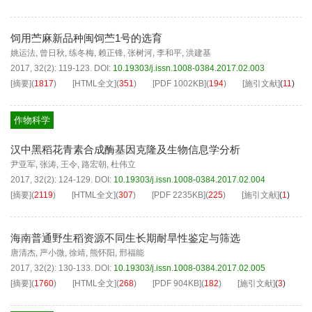
饲用苎麻新品种闽饲苎1号的选育
姚运法
,
曾日秋
,
练冬梅
,
赖正锋
,
张树河
,
李和平
,
洪建基
2017, 32(2): 119-123.
DOI:
10.19303/j.issn.1008-0384.2017.02.003
[摘要]
(
1817
)
[HTML全文]
(
351
)
[PDF
1002KB
]
(
194
)
[施引文献]
(
11
)
作物科学
汉中黑稻花青素合成酶基因克隆及生物信息学分析
尹亚军
,
张涛
,
王令
,
路宏朝
,
杜伟立
2017, 32(2): 124-129.
DOI:
10.19303/j.issn.1008-0384.2017.02.004
[摘要]
(
2119
)
[HTML全文]
(
307
)
[PDF
2235KB
]
(
225
)
[施引文献]
(
1
)
海南普通野生稻资源不同生长期耐旱性鉴定与筛选
唐清杰
,
严小微
,
徐靖
,
熊怀阳
,
邢福能
2017, 32(2): 130-133.
DOI:
10.19303/j.issn.1008-0384.2017.02.005
[摘要]
(
1760
)
[HTML全文]
(
268
)
[PDF
904KB
]
(
182
)
[施引文献]
(
3
)