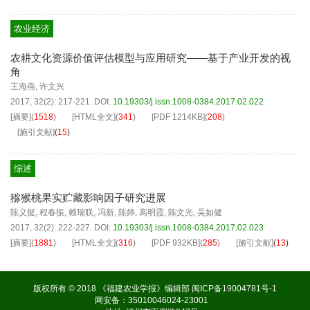
农业经济
农耕文化资源价值评估模型与应用研究——基于产业开发的视
角
王海燕
,
许文兴
2017, 32(2): 217-221.
DOI:
10.19303/j.issn.1008-0384.2017.02.022
[摘要]
(
1518
)
[HTML全文]
(
341
)
[PDF
1214KB
]
(
208
)
[施引文献]
(
15
)
综述
猕猴桃果实贮藏影响因子研究进展
陈义挺
,
程春振
,
赖瑞联
,
冯新
,
陈婷
,
高明霞
,
陈文光
,
吴如健
2017, 32(2): 222-227.
DOI:
10.19303/j.issn.1008-0384.2017.02.023
[摘要]
(
1881
)
[HTML全文]
(
316
)
[PDF
932KB
]
(
285
)
[施引文献]
(
13
)
版权所有 © 2018 《福建农业学报》编辑部
闽ICP备19004781号-1
网安备：35010046024-23001