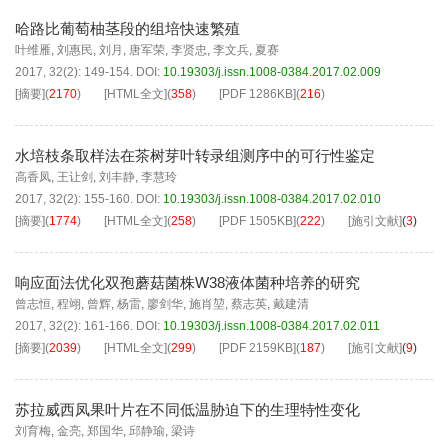
哈路比葡萄柚茎段的组培快速繁殖
叶维雁
,
刘惠民
,
刘月
,
唐军荣
,
李贤忠
,
李文兵
,
夏赛
2017, 32(2): 149-154.
DOI:
10.19303/j.issn.1008-0384.2017.02.009
[摘要]
(
2170
)
[HTML全文]
(
358
)
[PDF
1286KB
]
(
216
)
水培枝条取样法在茶树芽叶转录组测序中的可行性鉴定
高香凤
,
王让剑
,
刘丰静
,
李慧玲
2017, 32(2): 155-160.
DOI:
10.19303/j.issn.1008-0384.2017.02.010
[摘要]
(
1774
)
[HTML全文]
(
258
)
[PDF
1505KB
]
(
222
)
[施引文献]
(
3
)
响应面法优化双孢蘑菇菌株W38液体菌种培养的研究
曾志恒
,
程翊
,
曾辉
,
杨雷
,
廖剑华
,
施肖堃
,
蔡志英
,
戴建清
2017, 32(2): 161-166.
DOI:
10.19303/j.issn.1008-0384.2017.02.011
[摘要]
(
2039
)
[HTML全文]
(
299
)
[PDF
2159KB
]
(
187
)
[施引文献]
(
9
)
苏拉威西凤果叶片在不同低温胁迫下的生理特性变化
刘育梅
,
金亮
,
郑国华
,
邱静瑜
,
梁诗