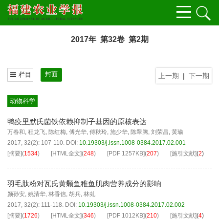
2017年 第32卷 第2期
封面
栏目
上一期
|
下一期
动物科学
鸭疫里默氏菌铁依赖抑制子基因的原核表达
万春和
,
程龙飞
,
陈红梅
,
傅光华
,
傅秋玲
,
施少华
,
陈翠腾
,
刘荣昌
,
黄瑜
2017, 32(2): 107-110.
DOI:
10.19303/j.issn.1008-0384.2017.02.001
[摘要]
(
1534
)
[HTML全文]
(
248
)
[PDF
1257KB
]
(
207
)
[施引文献]
(
2
)
羽毛肽粉对瓦氏黄颡鱼稚鱼肌肉营养成分的影响
颜孙安
,
姚清华
,
林香信
,
胡兵
,
林虬
2017, 32(2): 111-118.
DOI:
10.19303/j.issn.1008-0384.2017.02.002
[摘要]
(
1726
)
[HTML全文]
(
346
)
[PDF
1012KB
]
(
210
)
[施引文献]
(
4
)