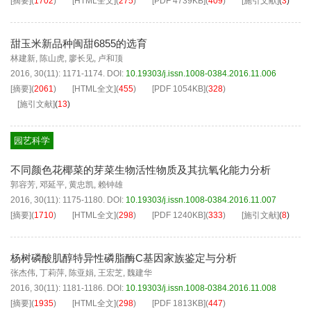
[摘要]
(
1702
)
[HTML全文]
(
275
)
[PDF
4739KB
]
(
409
)
[施引文献]
(
3
)
甜玉米新品种闽甜6855的选育
林建新
,
陈山虎
,
廖长见
,
卢和顶
2016, 30(11): 1171-1174.
DOI:
10.19303/j.issn.1008-0384.2016.11.006
[摘要]
(
2061
)
[HTML全文]
(
455
)
[PDF
1054KB
]
(
328
)
[施引文献]
(
13
)
园艺科学
不同颜色花椰菜的芽菜生物活性物质及其抗氧化能力分析
郭容芳
,
邓延平
,
黄忠凯
,
赖钟雄
2016, 30(11): 1175-1180.
DOI:
10.19303/j.issn.1008-0384.2016.11.007
[摘要]
(
1710
)
[HTML全文]
(
298
)
[PDF
1240KB
]
(
333
)
[施引文献]
(
8
)
杨树磷酸肌醇特异性磷脂酶C基因家族鉴定与分析
张杰伟
,
丁莉萍
,
陈亚娟
,
王宏芝
,
魏建华
2016, 30(11): 1181-1186.
DOI:
10.19303/j.issn.1008-0384.2016.11.008
[摘要]
(
1935
)
[HTML全文]
(
298
)
[PDF
1813KB
]
(
447
)