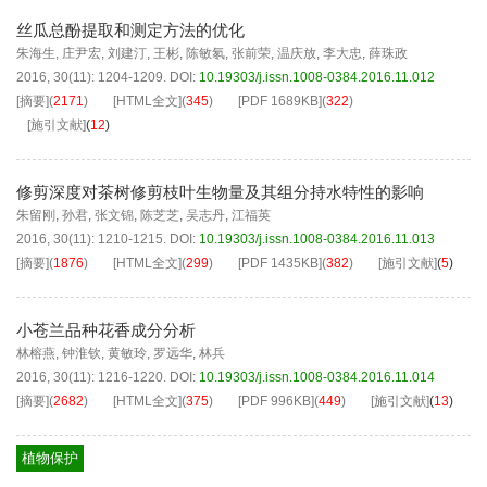
丝瓜总酚提取和测定方法的优化
朱海生
,
庄尹宏
,
刘建汀
,
王彬
,
陈敏氡
,
张前荣
,
温庆放
,
李大忠
,
薛珠政
2016, 30(11): 1204-1209.
DOI:
10.19303/j.issn.1008-0384.2016.11.012
[摘要]
(
2171
)
[HTML全文]
(
345
)
[PDF
1689KB
]
(
322
)
[施引文献]
(
12
)
修剪深度对茶树修剪枝叶生物量及其组分持水特性的影响
朱留刚
,
孙君
,
张文锦
,
陈芝芝
,
吴志丹
,
江福英
2016, 30(11): 1210-1215.
DOI:
10.19303/j.issn.1008-0384.2016.11.013
[摘要]
(
1876
)
[HTML全文]
(
299
)
[PDF
1435KB
]
(
382
)
[施引文献]
(
5
)
小苍兰品种花香成分分析
林榕燕
,
钟淮钦
,
黄敏玲
,
罗远华
,
林兵
2016, 30(11): 1216-1220.
DOI:
10.19303/j.issn.1008-0384.2016.11.014
[摘要]
(
2682
)
[HTML全文]
(
375
)
[PDF
996KB
]
(
449
)
[施引文献]
(
13
)
植物保护