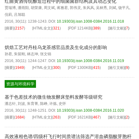
红曲黄酒传统酿造过程中的细菌菌群结构及其动态变化
贾瑞博
,
潘雨阳
,
胡荣康
,
周文斌
,
蒋雅君
,
郭伟灵
,
朱风风
,
吴林秀
,
刘斌
,
饶平凡
,
倪莉
,
吕旭聪
2016, 30(11): 1238-1243.
DOI:
10.19303/j.issn.1008-0384.2016.11.018
[摘要]
(
2157
)
[HTML全文]
(
321
)
[PDF
1214KB
]
(
389
)
[施引文献]
(
7
)
烘焙工艺对丹桂乌龙茶感官品质及生化成分的影响
孙君
,
朱留刚
,
林志坤
,
张文锦
2016, 30(11): 1244-1247.
DOI:
10.19303/j.issn.1008-0384.2016.11.019
[摘要]
(
1949
)
[HTML全文]
(
300
)
[PDF
1300KB
]
(
415
)
[施引文献]
(
9
)
资源与环境科学
基于色差技术的微生物发酵床垫料发酵等级研究
潘志针
,
刘波
,
朱育菁
,
陈峥
,
许炼
,
史怀
2016, 30(11): 1248-1251.
DOI:
10.19303/j.issn.1008-0384.2016.11.020
[摘要]
(
1684
)
[HTML全文]
(
263
)
[PDF
1621KB
]
(
467
)
[施引文献]
(
2
)
高效液相色谱/四级杆飞行时间质谱法筛选产溶血磷脂酸芽胞杆