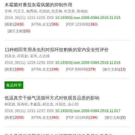
木霉菌对番茄灰霉病菌的抑制作用
甘林
,
代玉立
,
杨秀娟
,
石妞妞
,
阮宏椿
,
杜宜新
,
陈福如
2016, 30(11): 1221-1225.
DOI:
10.19303/j.issn.1008-0384.2016.11.015
[摘要]
(
2436
)
[HTML全文]
(
366
)
[PDF
1233KB
]
(
363
)
[施引文献]
(
16
)
11种稻田常用杀虫剂对拟环纹豹蛛的室内安全性评价
刘其全
,
邱良妙
,
吴玮
,
占志雄
2016, 30(11): 1226-1230.
DOI:
10.19303/j.issn.1008-0384.2016.11.016
[摘要]
(
1899
)
[HTML全文]
(
248
)
[PDF
896KB
]
(
379
)
[施引文献]
(
13
)
食品科学
低温真空干燥气流循环方式对铁观音品质的影响
林宏政
,
陈寿松
,
李鑫磊
,
郝志龙
,
许国忠
,
金心怡
2016, 30(11): 1231-1237.
DOI:
10.19303/j.issn.1008-0384.2016.11.017
[摘要]
(
2056
)
[HTML全文]
(
343
)
[PDF
1016KB
]
(
294
)
[施引文献]
(
5
)