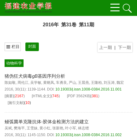
2016年 第31卷 第11期
封面
栏目
上一期
|
下一期
动物科学
猪伪狂犬病毒
gB
基因序列分析
陈如敬
,
周伦江
,
吴学敏
,
黄晓凤
,
车勇良
,
严山
,
王晨燕
,
王隆柏
,
刘玉涛
,
魏宏
2016, 30(11): 1139-1144.
DOI:
10.19303/j.issn.1008-0384.2016.11.001
[摘要]
(
2167
)
[HTML全文]
(
745
)
[PDF
3562KB
]
(
381
)
[施引文献]
(
10
)
鳗弧菌单克隆抗体-胶体金检测方法的建立
吴斌
,
樊海平
,
王雪妹
,
黄小红
,
张新艳
,
叶小军
,
林志铿
2016, 30(11): 1145-1150.
DOI:
10.19303/j.issn.1008-0384.2016.11.002