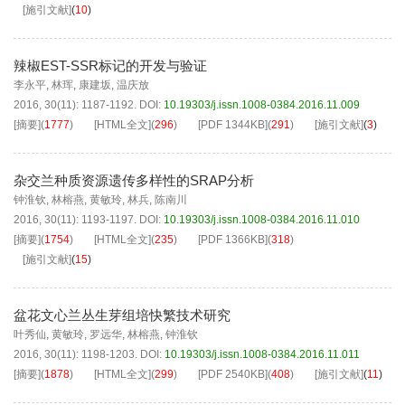
[施引文献]
(
10
)
辣椒EST-SSR标记的开发与验证
李永平
,
林珲
,
康建坂
,
温庆放
2016, 30(11): 1187-1192.
DOI:
10.19303/j.issn.1008-0384.2016.11.009
[摘要]
(
1777
)
[HTML全文]
(
296
)
[PDF
1344KB
]
(
291
)
[施引文献]
(
3
)
杂交兰种质资源遗传多样性的SRAP分析
钟淮钦
,
林榕燕
,
黄敏玲
,
林兵
,
陈南川
2016, 30(11): 1193-1197.
DOI:
10.19303/j.issn.1008-0384.2016.11.010
[摘要]
(
1754
)
[HTML全文]
(
235
)
[PDF
1366KB
]
(
318
)
[施引文献]
(
15
)
盆花文心兰丛生芽组培快繁技术研究
叶秀仙
,
黄敏玲
,
罗远华
,
林榕燕
,
钟淮钦
2016, 30(11): 1198-1203.
DOI:
10.19303/j.issn.1008-0384.2016.11.011
[摘要]
(
1878
)
[HTML全文]
(
299
)
[PDF
2540KB
]
(
408
)
[施引文献]
(
11
)