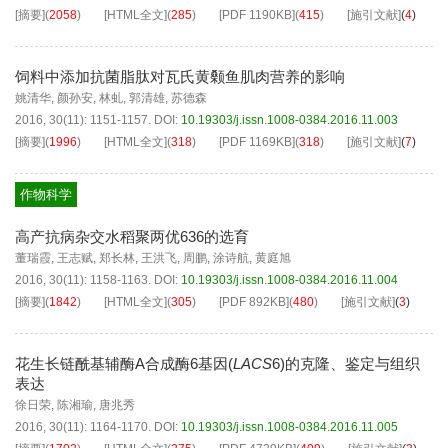
[摘要]
(
2058
)
[HTML全文]
(
285
)
[PDF
1190KB
]
(
415
)
[施引文献]
(
4
)
饲料中添加抗菌脂肽对瓦氏黄颡鱼肌肉营养的影响
姚清华
,
颜孙安
,
林虬
,
郭清雄
,
苏德森
2016, 30(11): 1151-1157.
DOI:
10.19303/j.issn.1008-0384.2016.11.003
[摘要]
(
1996
)
[HTML全文]
(
318
)
[PDF
1169KB
]
(
318
)
[施引文献]
(
7
)
作物科学
高产抗病杂交水稻聚两优636的选育
董瑞霞
,
王志赋
,
郑长林
,
王洪飞
,
周鹏
,
涂诗航
,
黄庭旭
2016, 30(11): 1158-1163.
DOI:
10.19303/j.issn.1008-0384.2016.11.004
[摘要]
(
1842
)
[HTML全文]
(
305
)
[PDF
892KB
]
(
480
)
[施引文献]
(
3
)
花生长链酰基辅酶A合成酶6基因(
LACS
6)的克隆、鉴定与组织
表达
徐日荣
,
陈湘瑜
,
唐兆秀
2016, 30(11): 1164-1170.
DOI:
10.19303/j.issn.1008-0384.2016.11.005