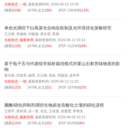
当前状态:
一校
,
最新更新时间:
2026-06-23 10:39
[摘要]
(
238
)
[HTML全文]
(
66
)
[PDF
1583KB
]
(
128
)
单色光调控下白凤菜光合响应机制及光环境优化策略研究
王元樟
,
李健斌
,
刘银春
,
黄生荣
,
郭勇
当前状态:
最新录用
,
最新更新时间:
2026-06-12 19:14
[摘要]
(
128
)
[HTML全文]
(
44
)
[PDF
1522KB
]
(
66
)
基于电子舌与代谢组学探析栽培模式对霍山石斛苦味物质的影
响
蒋文丽
,
刘道章
,
姚亮
,
王正峰
,
韩岚
,
邢丽花
,
俞年军
当前状态:
一校
,
最新更新时间:
2026-06-12 11:33
[摘要]
(
153
)
[HTML全文]
(
51
)
[PDF
1970KB
]
(
55
)
脲酶/硝化抑制剂调控生物炭改良酸化土壤的硝化进程
王煌平
,
郑祥洲
,
吴一群
,
谷忍
,
王依晨
,
徐爱爱
,
李青杰
当前状态:
最新录用
,
最新更新时间:
2026-06-09 10:12
[摘要]
(
154
)
[HTML全文]
(
42
)
[PDF
952KB
]
(
84
)