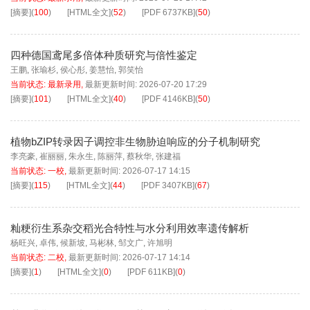
[摘要]
(
100
)
[HTML全文]
(
52
)
[PDF
6737KB
]
(
50
)
四种德国鸢尾多倍体种质研究与倍性鉴定
王鹏
,
张瑜杉
,
侯心彤
,
姜慧怡
,
郭笑怡
当前状态:
最新录用
,
最新更新时间:
2026-07-20 17:29
[摘要]
(
101
)
[HTML全文]
(
40
)
[PDF
4146KB
]
(
50
)
植物bZIP转录因子调控非生物胁迫响应的分子机制研究
李亮豪
,
崔丽丽
,
朱永生
,
陈丽萍
,
蔡秋华
,
张建福
当前状态:
一校
,
最新更新时间:
2026-07-17 14:15
[摘要]
(
115
)
[HTML全文]
(
44
)
[PDF
3407KB
]
(
67
)
籼粳衍生系杂交稻光合特性与水分利用效率遗传解析
杨旺兴
,
卓伟
,
候新坡
,
马彬林
,
邹文广
,
许旭明
当前状态:
二校
,
最新更新时间:
2026-07-17 14:14
[摘要]
(
1
)
[HTML全文]
(
0
)
[PDF
611KB
]
(
0
)