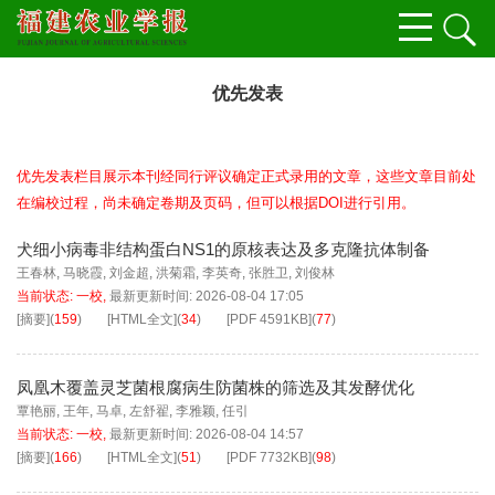
优先发表
优先发表栏目展示本刊经同行评议确定正式录用的文章，这些文章目前处
在编校过程，尚未确定卷期及页码，但可以根据DOI进行引用。
犬细小病毒非结构蛋白NS1的原核表达及多克隆抗体制备
王春林
,
马晓霞
,
刘金超
,
洪菊霜
,
李英奇
,
张胜卫
,
刘俊林
当前状态:
一校
,
最新更新时间:
2026-08-04 17:05
[摘要]
(
159
)
[HTML全文]
(
34
)
[PDF
4591KB
]
(
77
)
凤凰木覆盖灵芝菌根腐病生防菌株的筛选及其发酵优化
覃艳丽
,
王年
,
马卓
,
左舒翟
,
李雅颖
,
任引
当前状态:
一校
,
最新更新时间:
2026-08-04 14:57
[摘要]
(
166
)
[HTML全文]
(
51
)
[PDF
7732KB
]
(
98
)