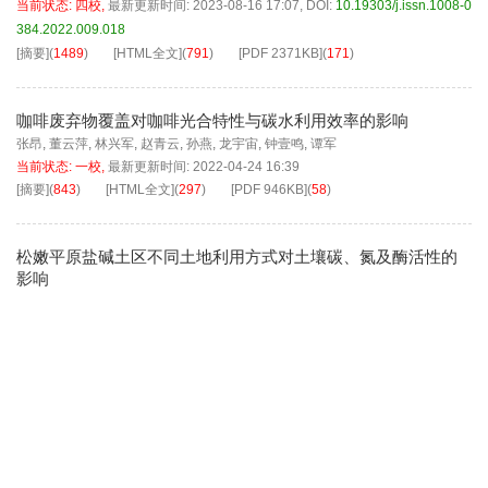
当前状态:
四校
,
最新更新时间:
2023-08-16 17:07
,
DOI:
10.19303/j.issn.1008-0
384.2022.009.018
[摘要]
(
1489
)
[HTML全文]
(
791
)
[PDF
2371KB
]
(
171
)
咖啡废弃物覆盖对咖啡光合特性与碳水利用效率的影响
张昂
,
董云萍
,
林兴军
,
赵青云
,
孙燕
,
龙宇宙
,
钟壹鸣
,
谭军
当前状态:
一校
,
最新更新时间:
2022-04-24 16:39
[摘要]
(
843
)
[HTML全文]
(
297
)
[PDF
946KB
]
(
58
)
松嫩平原盐碱土区不同土地利用方式对土壤碳、氮及酶活性的
影响
刘骞
,
郭博雅
,
伍秀瑜
,
王悦
当前状态:
一校
,
最新更新时间:
2021-07-13 18:05
[摘要]
(
835
)
[HTML全文]
(
464
)
[PDF
992KB
]
(
50
)
氨基肽酶（
pAPN
）和唾液神经氨酸酶（
NEU
3）敲除对TGEV
病毒侵染的影响
李兆龙
,
丰志华
,
张冰晨
,
方舟
,
梁旺旺
,
陈文志
当前状态:
四校
,
最新更新时间:
2021-07-13 18:04