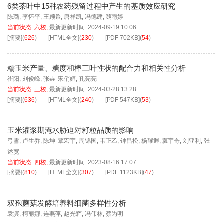
6类茶叶中15种农药残留过程中产生的基质效应研究
陈璐
,
李怀平
,
王顾希
,
唐祥凯
,
冯德建
,
魏雨婷
当前状态:
六校
,
最新更新时间:
2024-09-19 10:06
[摘要]
(
626
)
[HTML全文]
(
230
)
[PDF
702KB
]
(
54
)
糯玉米产量、糖度和棒三叶性状的配合力和相关性分析
崔阳
,
刘俊峰
,
张垚
,
宋俏姮
,
孔亮亮
当前状态:
三校
,
最新更新时间:
2024-03-28 13:28
[摘要]
(
636
)
[HTML全文]
(
240
)
[PDF
547KB
]
(
53
)
玉米灌浆期淹水胁迫对籽粒品质的影响
弓雪
,
卢生乔
,
陈坤
,
覃宏宇
,
周锦国
,
韦正乙
,
钟昌松
,
杨耀迥
,
冀宇奇
,
刘亚利
,
张
述宽
当前状态:
四校
,
最新更新时间:
2023-08-16 17:07
[摘要]
(
810
)
[HTML全文]
(
307
)
[PDF
1123KB
]
(
47
)
双孢蘑菇发酵培养料细菌多样性分析
袁滨
,
柯丽娜
,
连燕萍
,
赵光辉
,
冯伟林
,
蔡为明