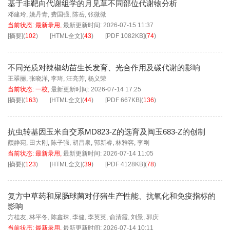
基于非靶向代谢组学的月见草不同部位代谢物分析
邓建玲
,
姚丹青
,
费国强
,
陈岳
,
张微微
当前状态:
最新录用
,
最新更新时间:
2026-07-15 11:37
[摘要]
(
102
)
[HTML全文]
(
43
)
[PDF
1082KB
]
(
74
)
不同光质对辣椒幼苗生长发育、光合作用及碳代谢的影响
王翠丽
,
张晓洋
,
李琦
,
汪亮芳
,
杨义荣
当前状态:
一校
,
最新更新时间:
2026-07-14 17:25
[摘要]
(
163
)
[HTML全文]
(
44
)
[PDF
667KB
]
(
136
)
抗虫转基因玉米自交系MD823-Z的选育及闽玉683-Z的创制
颜静宛
,
田大刚
,
陈子强
,
胡昌泉
,
郭新睿
,
林雅容
,
李刚
当前状态:
最新录用
,
最新更新时间:
2026-07-14 11:05
[摘要]
(
123
)
[HTML全文]
(
39
)
[PDF
4128KB
]
(
78
)
复方中草药和屎肠球菌对仔猪生产性能、抗氧化和免疫指标的
影响
方桂友
,
林平冬
,
陈鑫珠
,
李健
,
李英英
,
俞清霞
,
刘景
,
郭庆
当前状态:
最新录用
,
最新更新时间:
2026-07-14 10:11