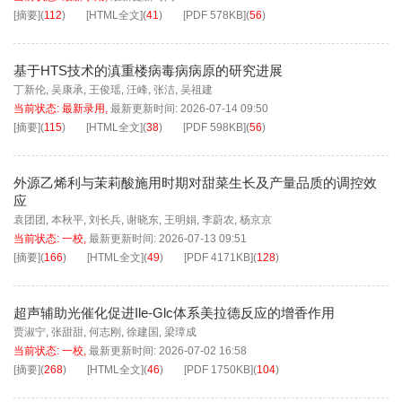
[摘要]
(
112
)
[HTML全文]
(
41
)
[PDF
578KB
]
(
56
)
基于HTS技术的滇重楼病毒病病原的研究进展
丁新伦
,
吴康承
,
王俊瑶
,
汪峰
,
张洁
,
吴祖建
当前状态:
最新录用
,
最新更新时间:
2026-07-14 09:50
[摘要]
(
115
)
[HTML全文]
(
38
)
[PDF
598KB
]
(
56
)
外源乙烯利与茉莉酸施用时期对甜菜生长及产量品质的调控效
应
袁团团
,
本秋平
,
刘长兵
,
谢晓东
,
王明娟
,
李蔚农
,
杨京京
当前状态:
一校
,
最新更新时间:
2026-07-13 09:51
[摘要]
(
166
)
[HTML全文]
(
49
)
[PDF
4171KB
]
(
128
)
超声辅助光催化促进Ile-Glc体系美拉德反应的增香作用
贾淑宁
,
张甜甜
,
何志刚
,
徐建国
,
梁璋成
当前状态:
一校
,
最新更新时间:
2026-07-02 16:58
[摘要]
(
268
)
[HTML全文]
(
46
)
[PDF
1750KB
]
(
104
)