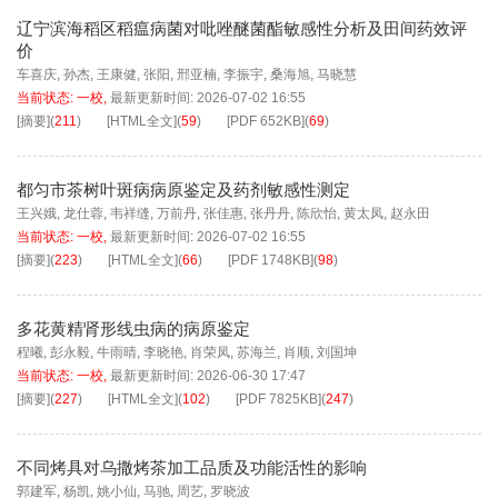
辽宁滨海稻区稻瘟病菌对吡唑醚菌酯敏感性分析及田间药效评
价
车喜庆
,
孙杰
,
王康健
,
张阳
,
邢亚楠
,
李振宇
,
桑海旭
,
马晓慧
当前状态:
一校
,
最新更新时间:
2026-07-02 16:55
[摘要]
(
211
)
[HTML全文]
(
59
)
[PDF
652KB
]
(
69
)
都匀市茶树叶斑病病原鉴定及药剂敏感性测定
王兴娥
,
龙仕蓉
,
韦祥缝
,
万前丹
,
张佳惠
,
张丹丹
,
陈欣怡
,
黄太凤
,
赵永田
当前状态:
一校
,
最新更新时间:
2026-07-02 16:55
[摘要]
(
223
)
[HTML全文]
(
66
)
[PDF
1748KB
]
(
98
)
多花黄精肾形线虫病的病原鉴定
程曦
,
彭永毅
,
牛雨晴
,
李晓艳
,
肖荣凤
,
苏海兰
,
肖顺
,
刘国坤
当前状态:
一校
,
最新更新时间:
2026-06-30 17:47
[摘要]
(
227
)
[HTML全文]
(
102
)
[PDF
7825KB
]
(
247
)
不同烤具对乌撒烤茶加工品质及功能活性的影响
郭建军
,
杨凯
,
姚小仙
,
马驰
,
周艺
,
罗晓波