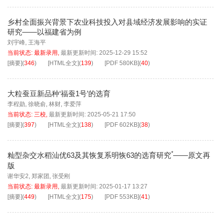
乡村全面振兴背景下农业科技投入对县域经济发展影响的实证
研究——以福建省为例
刘宇峰
,
王海平
当前状态:
最新录用
,
最新更新时间:
2025-12-29 15:52
[摘要]
(
346
)
[HTML全文]
(
139
)
[PDF
580KB
]
(
40
)
大粒蚕豆新品种‘福蚕1号’的选育
李程勋
,
徐晓俞
,
林财
,
李爱萍
当前状态:
三校
,
最新更新时间:
2025-05-21 17:50
[摘要]
(
397
)
[HTML全文]
(
138
)
[PDF
602KB
]
(
38
)
*
籼型杂交水稻汕优63及其恢复系明恢63的选育研究
——原文再
版
谢华安2
,
郑家团
,
张受刚
当前状态:
最新录用
,
最新更新时间:
2025-01-17 13:27
[摘要]
(
449
)
[HTML全文]
(
175
)
[PDF
553KB
]
(
41
)