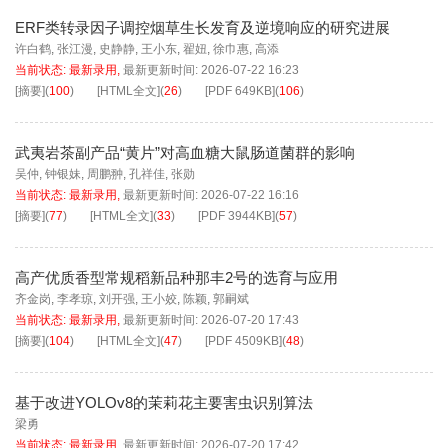
ERF类转录因子调控烟草生长发育及逆境响应的研究进展
许白鹤
,
张江漫
,
史静静
,
王小东
,
翟妞
,
徐巾惠
,
高添
当前状态:
最新录用
,
最新更新时间:
2026-07-22 16:23
[摘要]
(
100
)
[HTML全文]
(
26
)
[PDF
649KB
]
(
106
)
武夷岩茶副产品“黄片”对高血糖大鼠肠道菌群的影响
吴仲
,
钟银妹
,
周鹏翀
,
孔祥佳
,
张勋
当前状态:
最新录用
,
最新更新时间:
2026-07-22 16:16
[摘要]
(
77
)
[HTML全文]
(
33
)
[PDF
3944KB
]
(
57
)
高产优质香型常规稻新品种那丰2号的选育与应用
齐金岗
,
李孝琼
,
刘开强
,
王小姣
,
陈颖
,
郭嗣斌
当前状态:
最新录用
,
最新更新时间:
2026-07-20 17:43
[摘要]
(
104
)
[HTML全文]
(
47
)
[PDF
4509KB
]
(
48
)
基于改进YOLOv8的茉莉花主要害虫识别算法
梁勇
当前状态:
最新录用
,
最新更新时间:
2026-07-20 17:42